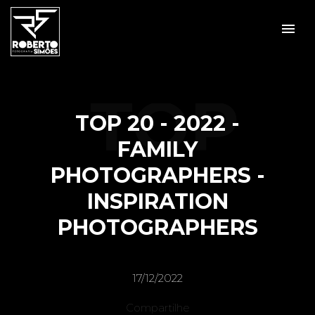
menu
Veja mais:
Prêmios
TOP
TOP 20 - 2022 -
FAMILY
PHOTOGRAPHERS -
20 -
INSPIRATION
PHOTOGRAPHERS
2022 -
17/12/2022
Compartilhe