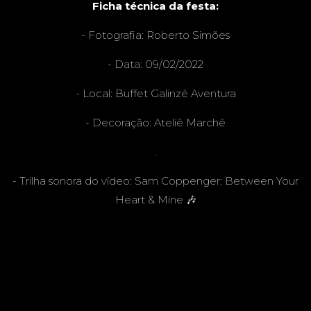
Ficha técnica da festa:
- Fotografia:
Roberto Simões
GRAND
- Data: 09/02/2022
- Local:
Buffet Galinzé Aventura
E - MS -
- Decoração:
Ateliê Marchê
.
- Trilha sonora do vídeo: Sam Coppenger: Between Your
Heart & Mine 🎶
FESTA