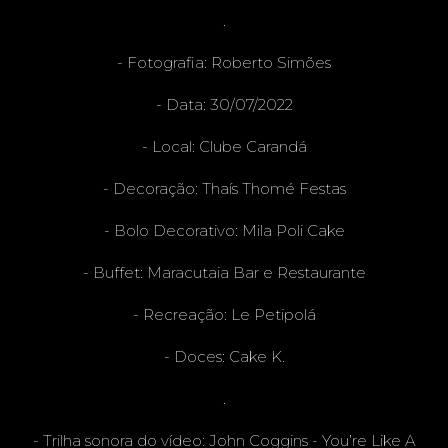
.
INFANT
- Fotografia: Roberto Simões
- Data: 30/07/2022
- Local:
Clube Carandá
IL
- Decoração:
Thaís Thomé Festas
- Bolo Decorativo:
Mila Poli Cake
- Buffet:
Maracutaia Bar e Restaurante
- Recreação:
Le Petipolá
- Doces:
Cake K.
.
- Trilha sonora do vídeo: John Coggins - You’re Like A