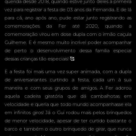
querida desde 2018, quando estive junto deles a primeira
vez para registrar a festa de 03 anos da Fernanda. E de lá
ANOS -
para cá, ano após ano, pude estar junto registrando as
comemorações da Fer até 2020, quando a
comemoração virou em dose dupla com o irmão caçula
Guilheme. E é mesmo muito incrível poder acompanhar
PLANE
de perto o desenvolvimento dessa família especial
dessas crianças tão especiais! 🥰
E a festa foi mais uma vez super animada, com a dupla
de aniversariantes curtindo a festa, cada um à sua
TA
maneira e com seus grupos de amigos. A Fer adorou
aquela cadeira giratória que dá cambalhotas em
velocidade e queria que todo mundo acompanhasse ela
em infinitos giros! Já o Gui rodou mais pelos brinquedos
EVENT
de menor velocidade, apesar de ter curtido bastante o
barco e também o outro brinquedo de girar, que nunca