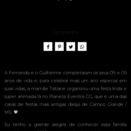
NDA &
Compartilhe
GUILHE
RME -
A Fernanda e o Guilherme completaram os seus 09 e 05
anos de vida e, para celebrar mais um ano especial em
suas vidas, a mamãe Tatiane organizou uma festa linda e
super animada lá no Planeta Eventos CG, que é uma das
casas de festas mais antigas daqui de Campo Grande /
09 E 05
MS. 💖
Eu tenho a grande alegria de conhecer essa família