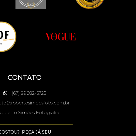
CONTATO
(67) 99682-5725
ato@robertosimoesfoto.com.br
oberto Simões Fotografia
GOSTOU?! PEÇA JÁ SEU