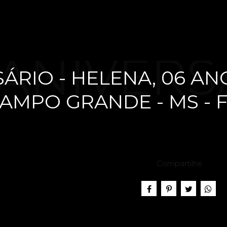
ANIVERS
ÁRIO - HELENA, 06 ANO
AMPO GRANDE - MS - F
LENA, 0
Compartilhe
ASA PARK