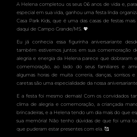
AMPO GR
A Helena completou os seus 06 anos de vida e, par
especial em sua vida, ganhou uma festa linda organi
Casa Park Kids, que é uma das casas de festas mai
daqui de Campo Grande/MS. 💖
MS - F
Eu já conhecia essa figurinha aniversariante de
também estivemos juntos em sua comemoração de
alegria e energia da Helena parece que dobraram e
comemoração, ao lado do seus familiares e ami
algumas horas de muita correria, danças, sorrisos e 
INFAN
caretas são uma especialidade da nossa aniversariante
E a festa foi mesmo demais! Com os convidados t
clima de alegria e comemoração, a criançada mand
brincadeiras, e a Helena tendo um dia mais do que es
sua memória! Não tenho dúvidas de que foi uma tar
que puderam estar presentes com ela. 🥰