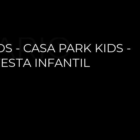
ÁRIO -
S - CASA PARK KIDS -
ESTA INFANTIL
6 ANOS -
 KIDS -