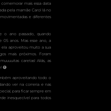
ANDE -
a comemorar mais essa data
zada pela mamãe Carol lá no
s movimentadas e diferentes
ESTA
sde o ano passado, quando
 05 anos. Mas esse ano, a
 ela aproveitou muito a sua
gos mais próximos. Foram
muuuuitas caretas! Aliás, as
TIL
! 😅
ambém aproveitando todo o
ando ver na correria e nas
pecial, para ficar sempre em
de inesquecível para todos