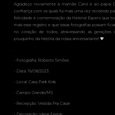
Agradeço novamente à mamãe Carol e ao papai D
confiança com os quais fui mais uma vez recebido pa
felicidade e comemoração da Helena! Espero que to
mais esse registro e que essas fotografias possam fi
no coração de todos, atravessando as gerações
pouquinho da história da nossa aniversariante! 💖
.
- Fotografia:
Roberto Simões
- Data: 19/08/2023
- Local:
Casa Park Kids
- Campo Grande/MS
- Recepção:
Vestida Pra Casar
- Decoração:
Idear Festas