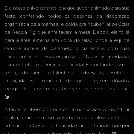
E a nossa aniversariante chegou super animada para sua
CONDO
festa, conferindo todos os detalhes da decoração
organizada pela mamãe, e doida pra "roubar" as pelúcias
de Peppa Pig que enfeitavam a mesa! Depois, ela foi lá
para a área externa em volta do salão, onde a equipe
MÍNIO -
sempre incrível da Caramello & cia estava com suas
barraquinhas e mesas organizando todas as atividades
para entreter e divertir a criançada! E, contando com o
reforço do querido e talentoso Tio do Balão, a Helô e a
CAMPO
criançada tiveram uma tarde agitada e, sem dúvidas,
inesquecível, com muitas brincadeiras, correria e alegria!
😍
A tarde também contou com a música ao vivo do Arthur
GRAND
Vilalva, e também com a Kombi super estilosa de chopp
artesanal da Cervejaria Louvada Campo Grande, que por
sua vez garantiram a alegria dos adultos na festa! 😅