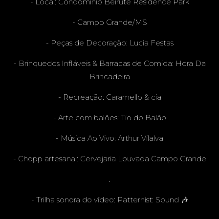
IL
- Local: Condomínio Beirute Residence Park
- Campo Grande/MS
- Peças de Decoração:
Lucia Festas
- Brinquedos Infláveis & Barracas de Comida:
Hora Da
Brincadeira
- Recreação:
Caramello & cia
- Arte com balões:
Tio do Balão
- Música Ao Vivo:
Arthur Vilalva
- Chopp artesanal:
Cervejaria Louvada Campo Grande
.
- Trilha sonora do vídeo: Patternist: Sound 🎶