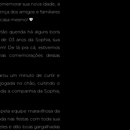
ANDE -
comemorar sua nova idade, a
nça dos amigos e familiares
 casa mesmo! 💖
 tão querida há alguns bons
ESTA
 de 03 anos da Sophia, sua
m! De lá pra cá, estivemos
 nas comemorações dessas
TIL
rou um minuto de curtir e
 jogada no chão, curtindo o
oda a companhia da Sophia,
 pela equipe maravilhosa da
ada nas festas com toda sua
eles e dão boas gargalhadas