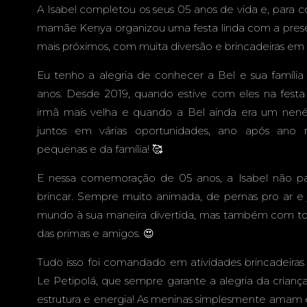
AMPO GR
A Isabel completou os seus 05 anos de vida e, para 
mamãe Kenya organizou uma festa linda com a prese
mais próximos, com muita diversão e brincadeiras em
Eu tenho a alegria de conhecer a Bel e sua família
MS - F
anos. Desde 2019, quando estive com eles na festa
irmã mais velha e quando a Bel ainda era um nené
juntos em várias oportunidades, ano após ano
pequenas e da família! 🥰
INFAN
E nessa comemoração de 05 anos, a Isabel não pa
brincar. Sempre muito animada, de pernas pro ar e
mundo à sua maneira divertida, mas também com t
das primas e amigos. 😍
Tudo isso foi comandado em atividades brincadeiras
Le Petipolá, que sempre garante a alegria da crianç
estrutura e energia! As meninas simplesmente amam 