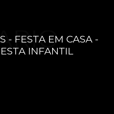
ÁRIO -
S - FESTA EM CASA -
ESTA INFANTIL
 ANOS -
 CASA -