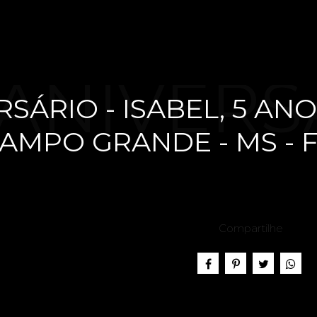
ANIVERS
SÁRIO - ISABEL, 5 ANO
AMPO GRANDE - MS - F
SABEL, 5
Compartilhe
ESTA EM