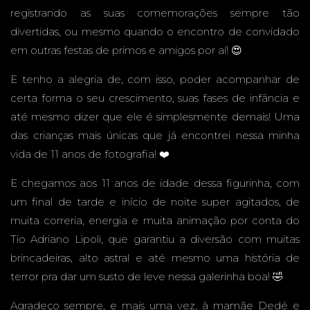
registrando as suas comemorações sempre tão
FESTA
divertidas, ou mesmo quando o encontro de convidado
em outras festas de primos e amigos por aí! 😍
E tenho a alegria de, com isso, poder acompanhar de
certa forma o seu crescimento, suas fases de infância e
EM
até mesmo dizer que ele é simplesmente demais! Uma
das crianças mais únicas que já encontrei nessa minha
vida de 11 anos de fotografia! ❤️
E chegamos aos 11 anos de idade dessa figurinha, com
CASA -
um final de tarde e início de noite super agitados, de
muita correria, energia e muita animação por conta do
Tio Adriano Lipoli, que garantiu a diversão com muitas
brincadeiras, alto astral e até mesmo uma história de
CAMPO
terror pra dar um susto de leve nessa galerinha boa! 🤣
Agradeço sempre, e mais uma vez, à mamãe Dedé e