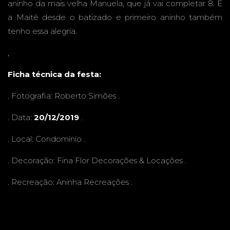
aninho da mais velha Manuela, que já vai completar 8. E
GRAND
a Maitê desde o batizado e primeiro aninho também
tenho essa alegria.
,
Ficha técnica da festa:
E - MS
. Fotografia:
Roberto Simões
.
. Data:
20/12/2019
.
. Local: Condominio .
. Decoração:
Fina Flor Decorações & Locações
.
. Recreação:
Aninha Recreações
.