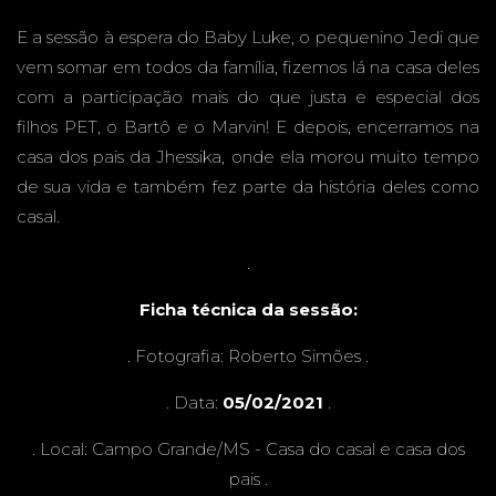
JHESSI
E a sessão à espera do Baby Luke, o pequenino Jedi que
vem somar em todos da família, fizemos lá na casa deles
com a participação mais do que justa e especial dos
filhos PET, o Bartô e o Marvin! E depois, encerramos na
casa dos pais da Jhessika, onde ela morou muito tempo
KA &
de sua vida e também fez parte da história deles como
casal.
.
DIEGO
Ficha técnica da sessão:
. Fotografia:
Roberto Simões
.
. Data:
05/02/2021
.
-
. Local: Campo Grande/MS - Casa do casal e casa dos
pais .