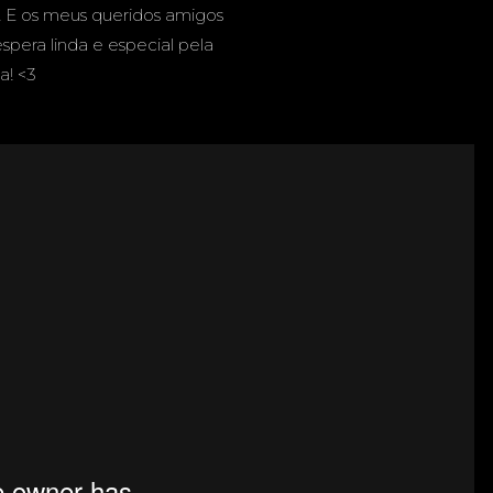
A DOS
! E os meus queridos amigos
spera linda e especial pela
ia! <3
- CAMPO
 - MS