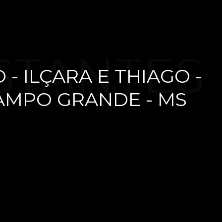
STANTES
- ILÇARA E THIAGO -
AMPO GRANDE - MS
- ILÇARA
GO -