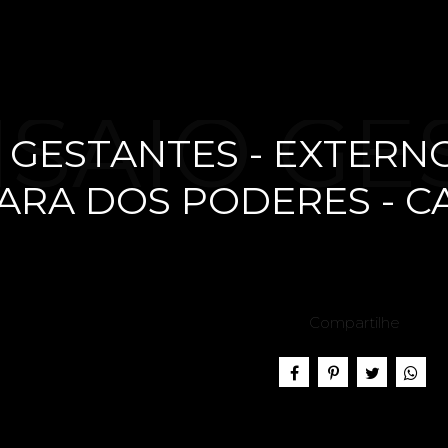
SAIO GE
 GESTANTES - EXTERNO 
ARA DOS PODERES - C
EXTERNO 
Compartilhe
E THIA