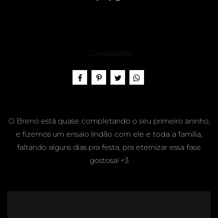
SÁRIO -
Compartilhe
BRENO,
1 ANO -
O Breno está quase completando o seu primeiro aninho,
e fizemos um ensaio lindão com ele e toda a família,
faltando alguns dias pra festa, pra eternizar essa fase
gostosa! <3
PARQU