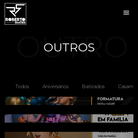
menu
OUTRO
OUTROS
S
Todos
Aniversários
Batizados
Casamen