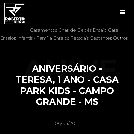
menu
Veja mais:
Aniversários
Batizados
Casais
Casamentos
Chás de Bebês
Ensaio Casal
Ensaios Infantis / Família
Ensaios Pessoais
Gestantes
Outros
ANIVE
ANIVERSÁRIO -
TERESA, 1 ANO - CASA
PARK KIDS - CAMPO
RSÁRI
GRANDE - MS
06/09/2021