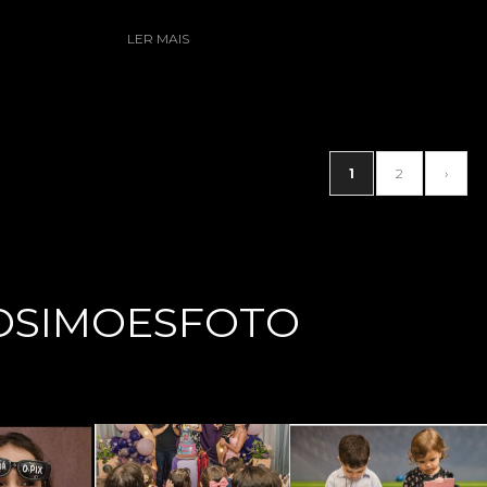
LER MAIS
1
2
›
OSIMOESFOTO