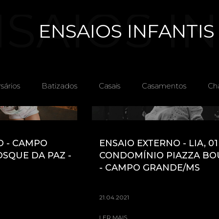
SAIOS IN
ENSAIOS INFANTIS 
FAMÍ
sários
Batizados
Casais
Casamentos
Ch
O - CAMPO
ENSAIO EXTERNO - LIA, 01
SQUE DA PAZ -
CONDOMÍNIO PIAZZA B
- CAMPO GRANDE/MS
21.04.2021
LER MAIS