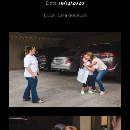
ANTO
. Data:
18/12/2020
.
. Local: casa dos avós .
NIO E
PEDR
O -