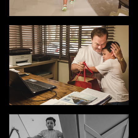
O
GRAN
DE -
MS