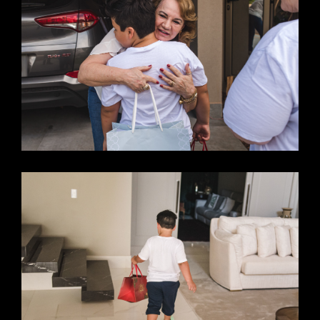
EM
CASA
-
CAMP