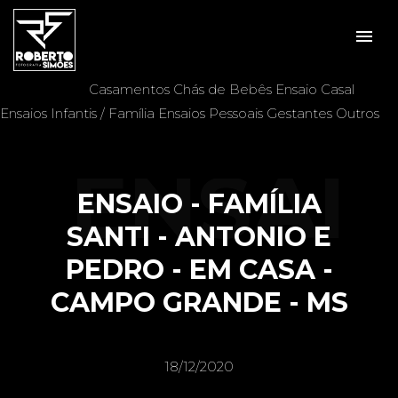
menu
Veja mais:
Aniversários
Batizados
Casais
Casamentos
Chás de Bebês
Ensaio Casal
Ensaios Infantis / Família
Ensaios Pessoais
Gestantes
Outros
ENSAI
ENSAIO - FAMÍLIA
SANTI - ANTONIO E
PEDRO - EM CASA -
O -
CAMPO GRANDE - MS
18/12/2020