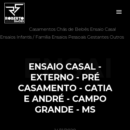
menu
Veja mais:
Aniversários
Batizados
Casais
Casamentos
Chás de Bebês
Ensaio Casal
Ensaios Infantis / Família
Ensaios Pessoais
Gestantes
Outros
ENSAI
ENSAIO CASAL -
EXTERNO - PRÉ
CASAMENTO - CATIA
O
E ANDRÉ - CAMPO
GRANDE - MS