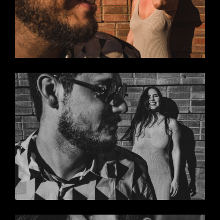
CATIA
E
ANDR
É -