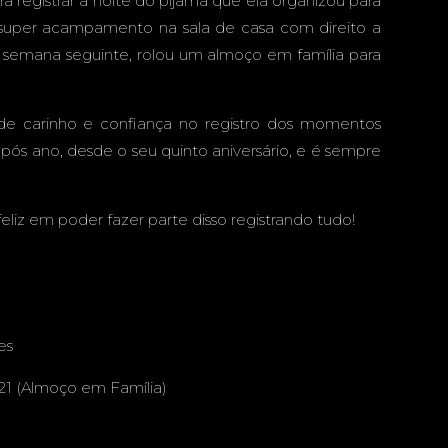
registrar a noite do pijama que ela organizou para
A &
m super acampamento na sala de casa com direito a
e semana seguinte, rolou um almoço em família para
e carinho e confiança no registro dos momentos
O EM
pós ano, desde o seu quinto aniversário, e é sempre
eliz em poder fazer parte disso registrando tudo!
- CAMPO
es
 - MS
021 (Almoço em Família)