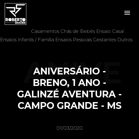
menu
Veja mais:
Aniversários
Batizados
Casais
Casamentos
Chás de Bebês
Ensaio Casal
Ensaios Infantis / Família
Ensaios Pessoais
Gestantes
Outros
ANIVE
ANIVERSÁRIO -
BRENO, 1 ANO -
GALINZÉ AVENTURA -
RSÁRI
CAMPO GRANDE - MS
01/03/2020