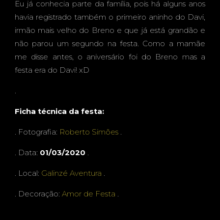
GALIN
Eu já conhecia parte da família, pois há alguns anos
havia registrado também o primeiro aninho do Davi,
irmão mais velho do Breno e que já está grandão e
não parou um segundo na festa. Como a mamãe
ZÉ
me disse antes, o aniversário foi do Breno mas a
festa era do Davi! xD
.
Ficha técnica da festa:
AVEN
. Fotografia:
Roberto Simões
.
. Data:
01/03/2020
.
TURA
. Local:
Galinzé Aventura
.
. Decoração:
Amor de Festa
.