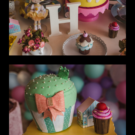
MARA
CAJÚ
- MS