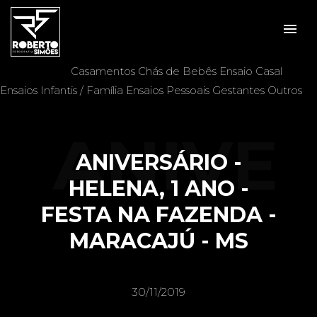
menu
Veja mais:
Aniversários
Batizados
Casais
Casamentos
Chás de Bebês
Ensaio Casal
Ensaios Infantis / Família
Ensaios Pessoais
Gestantes
Outros
ANIVE
ANIVERSÁRIO -
HELENA, 1 ANO -
FESTA NA FAZENDA -
RSÁRI
MARACAJÚ - MS
30/11/2019