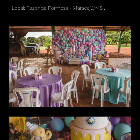
FESTA
. Local: Fazenda Formosa - Maracajú/MS .
NA
FAZE
NDA -