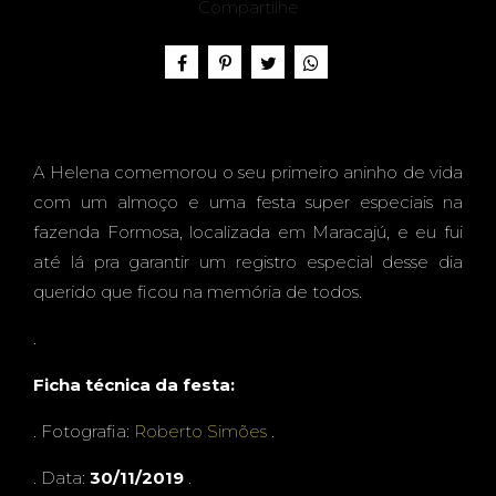
O -
Compartilhe
HELE
A Helena comemorou o seu primeiro aninho de vida
com um almoço e uma festa super especiais na
NA, 1
fazenda Formosa, localizada em Maracajú, e eu fui
até lá pra garantir um registro especial desse dia
querido que ficou na memória de todos.
.
ANO -
Ficha técnica da festa:
. Fotografia:
Roberto Simões
.
. Data:
30/11/2019
.